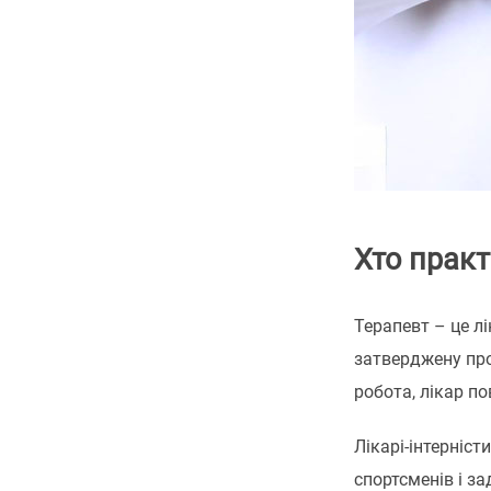
Хто прак
Терапевт – це л
затверджену про
робота, лікар п
Лікарі-інтерніс
спортсменів і з