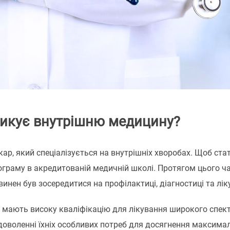
тикує внутрішню медицину?
ікар, який спеціалізується на внутрішніх хворобах. Щоб ста
граму в акредитованій медичній школі. Протягом цього час
овинен був зосередитися на профілактиці, діагностиці та лі
ти мають високу кваліфікацію для лікування широкого спек
адоволенні їхніх особливих потреб для досягнення максимал