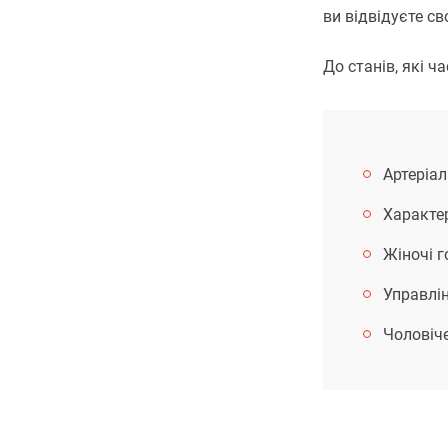
ви відвідуєте св
До станів, які ч
Артеріал
Характе
Жіночі г
Управлі
Чоловіче