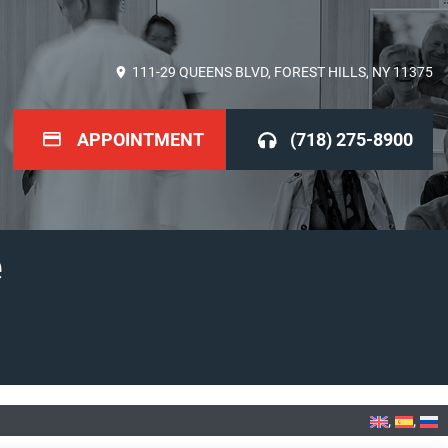
111-29 QUEENS BLVD, FOREST HILLS, NY 11375
APPOINTMENT
(718) 275-8900
е