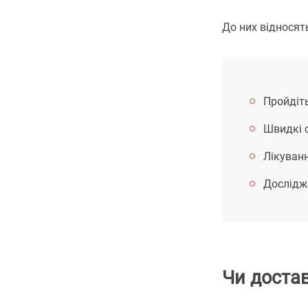
До них відносять
Пройдіт
Швидкі с
Лікуванн
Дослідже
Чи достав