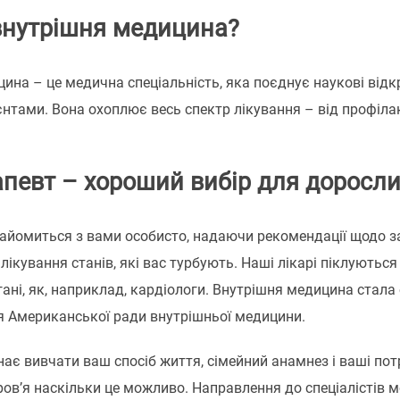
внутрішня медицина?
ина – це медична спеціальність, яка поєднує наукові відк
нтами. Вона охоплює весь спектр лікування – від профіла
апевт – хороший вибір для доросли
айомиться з вами особисто, надаючи рекомендації щодо з
ікування станів, які вас турбують. Наші лікарі піклуються 
ані, як, наприклад, кардіологи. Внутрішня медицина стал
я Американської ради внутрішньої медицини.
нає вивчати ваш спосіб життя, сімейний анамнез і ваші по
ов’я наскільки це можливо. Направлення до спеціалістів мо