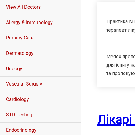
View All Doctors
Практика вну
Allergy & Immunology
терапевт лік
Primary Care
Dermatology
Medex пропо
для іспиту н
Urology
та пропоную
Vascular Surgery
Cardiology
STD Testing
Лікарі
Endocrinology