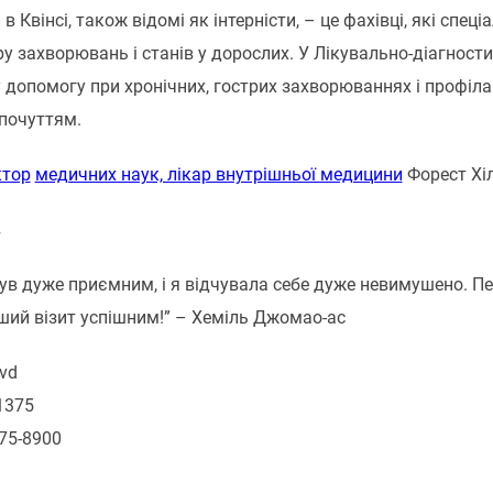
 в Квінсі, також відомі як інтерністи, – це фахівці, які спец
у захворювань і станів у дорослих. У Лікувально-діагност
 допомогу при хронічних, гострих захворюваннях і профіл
почуттям.
ктор
медичних наук, лікар внутрішньої медицини
Форест Хі
в
був дуже приємним, і я відчувала себе дуже невимушено. П
ший візит успішним!” – Хеміль Джомао-ас
vd
11375
275-8900