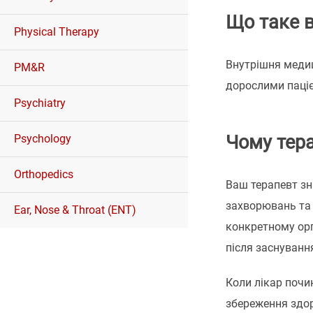
Що таке 
Physical Therapy
Внутрішня медиц
PM&R
дорослими паціє
Psychiatry
Чому тер
Psychology
Orthopedics
Ваш терапевт зн
захворювань та л
Ear, Nose & Throat (ENT)
конкретному орг
після заснуванн
Коли лікар почи
збереження здор