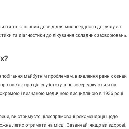
риття та клінічний досвід для милосердного догляду за
ктики та діагностики до лікування складних захворювань.
х?
апобігання майбутнім проблемам, виявлення ранніх ознак
про вас як про цілісну істоту, а не зосереджуються на
а окремою і визнаною медичною дисципліною в 1936 році
треби, ви отримуєте цілеспрямовані рекомендації щодо
жна легко отримати на місці. Зазвичай, якщо ви здорові,