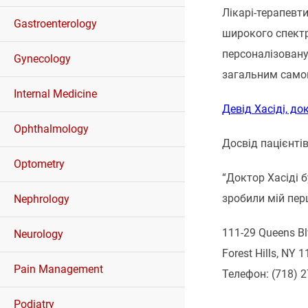
Лікарі-терапевти
Gastroenterology
широкого спектр
персоналізовану
Gynecology
загальним само
Internal Medicine
Девід Хасіді, до
Ophthalmology
Досвід пацієнті
Optometry
“Доктор Хасіді 
зробили мій пер
Nephrology
111-29 Queens Bl
Neurology
Forest Hills, NY 
Pain Management
Телефон: (718) 
Podiatry