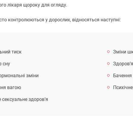
ого лікаря щороку для огляду.
асто контролюються у дорослих, відносяться наступні:
ьний тиск
Зміни шк
р сну
Здоров’я
ормональні зміни
Бачення
ння вагою
Психічне
 сексуальне здоров’я