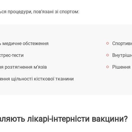
ся процедури, пов’язані зі спортом:
ь медичне обстеження
Спортивн
трес-тести
Внутрішн
я розтягнення м’язів
Рішення 
ння щільності кісткової тканини
ляють лікарі-інтерністи вакцини?