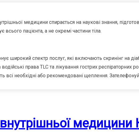
трішньої медицини спирається на наукові знання, підготовк
ує всього пацієнта, а не окремі частини тіла.
нує широкий спектр послуг, які включають скринінг на діаб
а водійські права TLC та лікування гострих респіраторних р
ть всі необхідні або рекомендовані щеплення. Зателефонуй
 внутрішньої медицини 