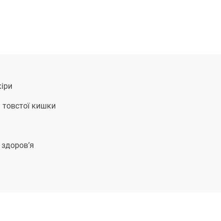
іри
 товстої кишки
 здоров’я