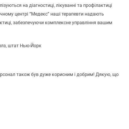
іалізуються на діагностиці, лікуванні та профілактиці
ичному центрі “Медекс” наші терапевти надають
актиці, забезпечуючи комплексне управління вашим
ллз, штат Нью-Йорк
ерсонал також був дуже корисним і добрим! Дякую, що