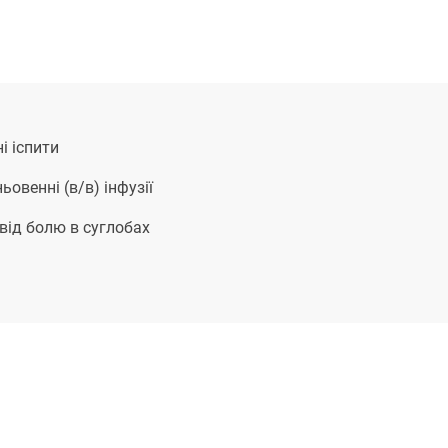
і іспити
ьовенні (в/в) інфузії
від болю в суглобах