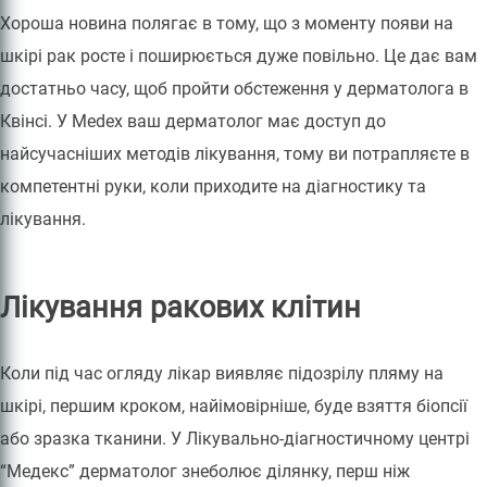
Хороша новина полягає в тому, що з моменту появи на
шкірі рак росте і поширюється дуже повільно. Це дає вам
достатньо часу, щоб пройти обстеження у дерматолога в
Квінсі. У Medex ваш дерматолог має доступ до
найсучасніших методів лікування, тому ви потрапляєте в
компетентні руки, коли приходите на діагностику та
лікування.
Лікування ракових клітин
Коли під час огляду лікар виявляє підозрілу пляму на
шкірі, першим кроком, найімовірніше, буде взяття біопсії
або зразка тканини. У Лікувально-діагностичному центрі
“Медекс” дерматолог знеболює ділянку, перш ніж