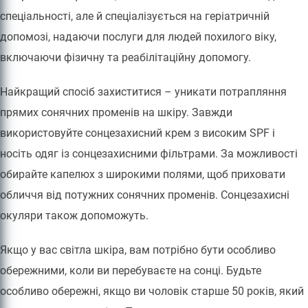
спеціальності, але й спеціалізується на геріатричній
допомозі, надаючи послуги для людей похилого віку,
включаючи фізичну та реабілітаційну допомогу.
Найкращий спосіб захиститися – уникати потрапляння
прямих сонячних променів на шкіру. Завжди
використовуйте сонцезахисний крем з високим SPF і
носіть одяг із сонцезахисними фільтрами. За можливості
обирайте капелюх з широкими полями, щоб приховати
обличчя від потужних сонячних променів. Сонцезахисні
окуляри також допоможуть.
Якщо у вас світла шкіра, вам потрібно бути особливо
обережними, коли ви перебуваєте на сонці. Будьте
особливо обережні, якщо ви чоловік старше 50 років, який