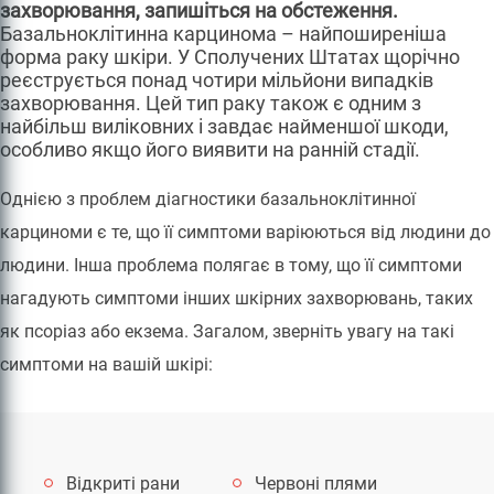
захворювання, запишіться на обстеження.
Базальноклітинна карцинома – найпоширеніша
форма раку шкіри. У Сполучених Штатах щорічно
реєструється понад чотири мільйони випадків
захворювання. Цей тип раку також є одним з
найбільш виліковних і завдає найменшої шкоди,
особливо якщо його виявити на ранній стадії.
Однією з проблем діагностики базальноклітинної
карциноми є те, що її симптоми варіюються від людини до
людини. Інша проблема полягає в тому, що її симптоми
нагадують симптоми інших шкірних захворювань, таких
як псоріаз або екзема. Загалом, зверніть увагу на такі
симптоми на вашій шкірі:
Відкриті рани
Червоні плями