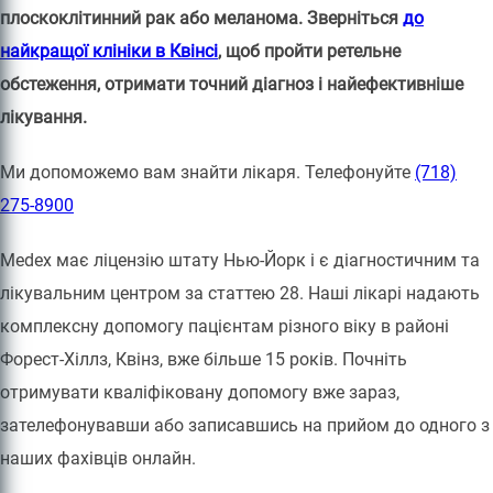
плоскоклітинний рак або меланома. Зверніться
до
найкращої клініки в Квінсі
, щоб пройти ретельне
обстеження, отримати точний діагноз і найефективніше
лікування.
Ми допоможемо вам знайти лікаря. Телефонуйте
(718)
275-8900
Medex має ліцензію штату Нью-Йорк і є діагностичним та
лікувальним центром за статтею 28. Наші лікарі надають
комплексну допомогу пацієнтам різного віку в районі
Форест-Хіллз, Квінз, вже більше 15 років. Почніть
отримувати кваліфіковану допомогу вже зараз,
зателефонувавши або записавшись на прийом до одного з
наших фахівців онлайн.