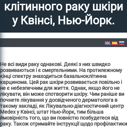
клітинного раку шкіри
у Квінсі, Нью-Йорк.
Home
»
Лікування базально-клітинного раку шкіри у Квінсі, Нью-Йорк.
Не всі види раку однакові. Деякі з них швидко
розвиваються і є смертельними. На протилежному
кінці спектру знаходиться базальноклітинна
карцинома. Цей рак шкіри розвивається повільно і
не є небезпечним для життя. Однак, якщо його не
лікувати, він може спотворити шкіру. Чим раніше ви
почнете лікування у досвідченого дерматолога в
такому закладі, як Лікувально-діагностичний центр
Medex у Квінсі, штат Нью-Йорк, тим більша
ймовірність того, що ви повністю позбудетеся від
раку. Також отримайте інструкції щодо профілактики