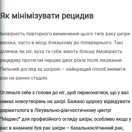
Як мінімізувати рецидив
Імовірність повторного виникнення цього типу раку шкіри
висока, часто в місці, близькому до попереднього. Такі
ділянки, як ніс, вуха та губи, мають більшу ймовірність
рецидиву протягом перших двох років після лікування.
Пильний догляд за шкірою – найкращий спосіб виявити
рак на ранніх стадіях.
Огляньте себе з голови до ніг, щоб переконатися, що у вас
немає новоутворень на шкірі. Бажано щороку відвідувати
дерматолога в Лікувально-діагностичному центрі
“Медекс” для професійного огляду шкіри, особливо якщо у
вас в анамнезі був рак шкіри – базальноклітинний рак,