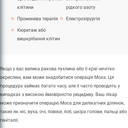
клітини
рідкого азоту
Променева терапія
Електрохірургія
Кюретаж або
вишкрібання клітин
Якщо у вас велика ракова пухлина або її краї нечітко
окреслені, вам може знадобитися операція Моха. Ця
процедура займає багато часу, але її часто проводять у
випадках з високою ймовірністю рецидиву. Ваш лікар
може призначити операцію Моса для делікатних ділянок,
таких як ніс, вуха, очі, повіки, лоб, шкіра голови, пальці або
геніталії.