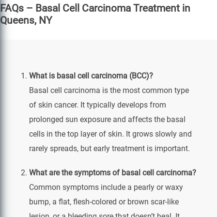
FAQs – Basal Cell Carcinoma Treatment in
Queens, NY
What is basal cell carcinoma (BCC)?
Basal cell carcinoma is the most common type
of skin cancer. It typically develops from
prolonged sun exposure and affects the basal
cells in the top layer of skin. It grows slowly and
rarely spreads, but early treatment is important.
What are the symptoms of basal cell carcinoma?
Common symptoms include a pearly or waxy
bump, a flat, flesh-colored or brown scar-like
lesion, or a bleeding sore that doesn’t heal. It