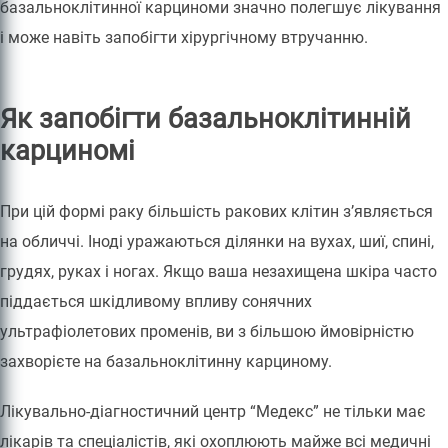
базальноклітинної карциноми значно полегшує лікування
і може навіть запобігти хірургічному втручанню.
Як запобігти базальноклітинній
карциномі
При цій формі раку більшість ракових клітин з’являється
на обличчі. Іноді уражаються ділянки на вухах, шиї, спині,
грудях, руках і ногах. Якщо ваша незахищена шкіра часто
піддається шкідливому впливу сонячних
ультрафіолетових променів, ви з більшою ймовірністю
захворієте на базальноклітинну карциному.
Лікувально-діагностичний центр “Медекс” не тільки має
лікарів та спеціалістів, які охоплюють майже всі медичні