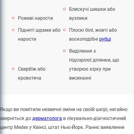
Блискучі шишки або
Рожеві нарости
вузлики
Підняті шрами або
Плоскі білі, жовті або
нарости
воскоподібні
рубці
Виділення з
підозрілої ділянки, що
Свербіж або
утворює кірку при
кровотеча
висиханні
Якщо ви помітили незвичні зміни на своїй шкірі, негайно
зверніться до
дерматолога
в лікувально-діагностичний
центр Medex у Квінсі, штат Нью-Йорк. Раннє виявлення