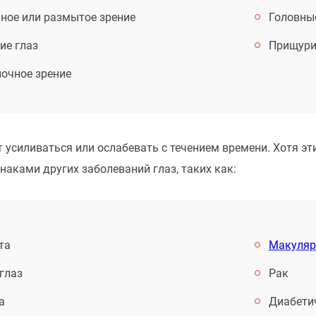
ное или размытое зрение
Головны
ие глаз
Прищури
ночное зрение
усиливаться или ослабевать с течением времени. Хотя эт
наками других заболеваний глаз, таких как:
та
Макуляр
глаз
Рак
а
Диабетич