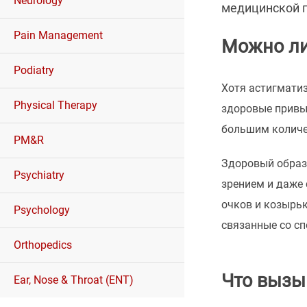
Neurology
медицинской 
Pain Management
Можно ли
Podiatry
Хотя астигмати
Physical Therapy
здоровые привыч
большим количе
PM&R
Здоровый образ
Psychiatry
зрением и даже
очков и козырьк
Psychology
связанные со сп
Orthopedics
Что вызы
Ear, Nose & Throat (ENT)