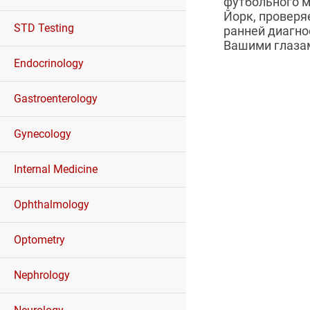
футбольного м
Йорк, проверя
STD Testing
ранней диагно
Вашими глазам
Endocrinology
Gastroenterology
Gynecology
Internal Medicine
Ophthalmology
Optometry
Nephrology