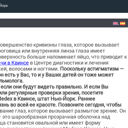
-Йорк
овершенство кривизны глаза, которое вызывает
роговица или внутренняя линза глаза имеет
оверхность больше напоминает яйцо, что приводит к
чи в Квинсе
в Центре диагностики и лечения
жей, волосами и ногтями.
Поскольку астигматизм —
н есть у Вас, то и у Ваших детей он тоже может
льмолога.
 если они будут видеть правильно. И если Вы
или регулярные проверки зрения, посетите
edex в Квинсе, штат Нью-Йорк. Раннее
ь во всей ее красоте. Позвоните сегодня, чтобы
вание глаз, которое вызывает размытое зрение. Он
— это шарообразная прозрачная оболочка над
ица становится овальной или имеет форму