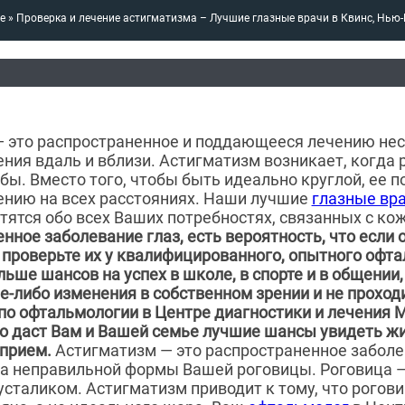
e
»
Проверка и лечение астигматизма – Лучшие глазные врачи в Квинс, Нью
 это распространенное и поддающееся лечению нес
ения вдаль и вблизи. Астигматизм возникает, когда 
бы. Вместо того, чтобы быть идеально круглой, ее п
нию на всех расстояниях. Наши лучшие
глазные вра
тятся обо всех Ваших потребностях, связанных с ко
нное заболевание глаз, есть вероятность, что если о
 проверьте их у квалифицированного, опытного офта
льше шансов на успех в школе, в спорте и в общении,
е-либо изменения в собственном зрении и не проход
по офтальмологии в Центре диагностики и лечения M
 даст Вам и Вашей семье лучшие шансы увидеть жизн
 прием.
Астигматизм — это распространенное заболе
за неправильной формы Вашей роговицы. Роговица 
усталиком. Астигматизм приводит к тому, что рогов