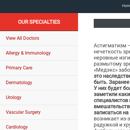
Hom
OUR SPECIALTIES
View All Doctors
Астигматизм —
нечеткость зр
Allergy & Immunology
неровные изги
размытому зре
Primary Care
«Медэкс» забо
это наследстве
быть. Заранее
Dermatology
У них будет бо
заметили каки
Urology
специалистов 
вмешательство
Vascular Surgery
записаться на
возникает из-
радужкой и хр
Cardiology