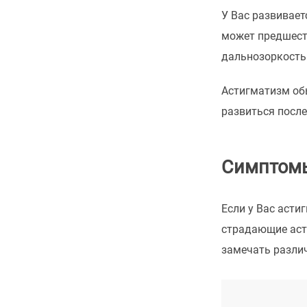
У Вас развивает
может предшест
дальнозоркость
Астигматизм обы
развиться после
Симптомы
Если у Вас асти
страдающие асти
замечать различ