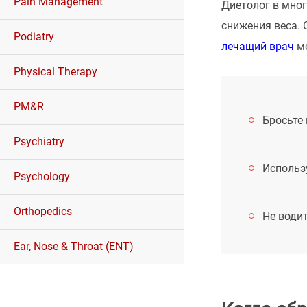
Pain Management
Диетолог в мног
снижения веса. 
Podiatry
лечащий врач
мо
Physical Therapy
PM&R
Бросьте
Psychiatry
Использ
Psychology
Orthopedics
Не водит
Ear, Nose & Throat (ENT)