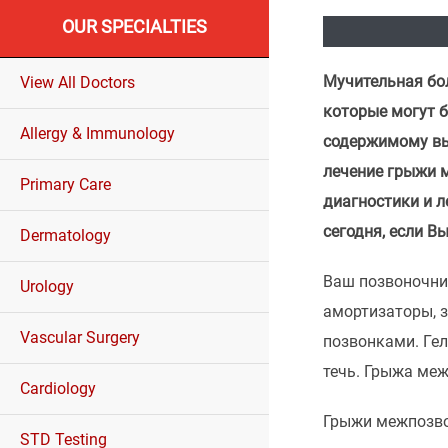
OUR SPECIALTIES
Мучительная бол
View All Doctors
которые могут 
Allergy & Immunology
содержимому вы
лечение грыжи 
Primary Care
диагностики и л
сегодня, если В
Dermatology
Ваш позвоночник
Urology
амортизаторы, 
Vascular Surgery
позвонками. Гел
течь. Грыжа меж
Cardiology
Грыжи межпозво
STD Testing