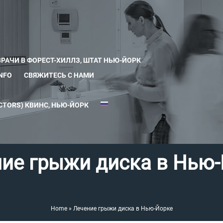
ВРАЧИ В ФОРЕСТ-ХИЛЛЗ, ШТАТ НЬЮ-ЙОРК
INFO
СВЯЖИТЕСЬ С НАМИ
TORS) КВИНС, НЬЮ-ЙОРК
ие грыжи диска в Нью
Home
»
Лечение грыжи диска в Нью-Йорке