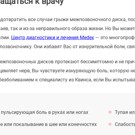
ращаться к врачу
отвратить все случаи грыжи межпозвоночного диска, пос
аев, так и из-за неправильного образа жизни. Но Вы мож
апии.
Центр диагностики и лечения Medex
— это многопрофи
позвоночнику. Они избавят Вас от изнурительной боли, св
жпозвоночных дисков протекают бессимптомно и не причин
емляет нерв, Вы чувствуете изнуряющую боль, которую н
безболиванием к специалисту из Квинса, если Вы испытыва
 пульсирующая боль в руках или ногах
Тупая ил
е или покалывание в шее или конечностях
Слабость