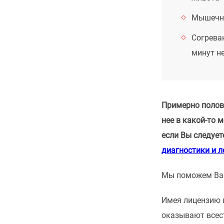
Мышечны
Согрева
минут не
Примерно полови
нее в какой-то 
если Вы следует
диагностики и л
Мы поможем Вам
Имея лицензию ш
оказывают всес