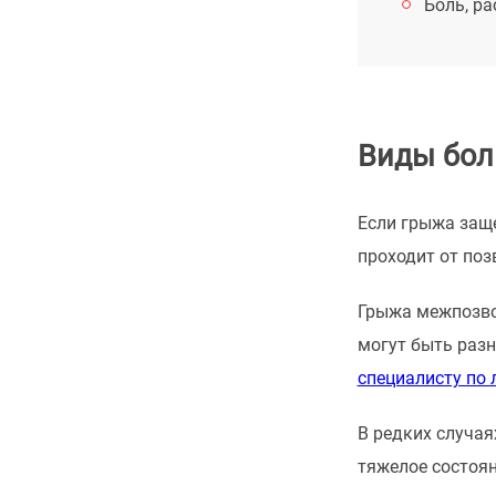
Боль, р
Виды бол
Если грыжа заще
проходит от поз
Грыжа межпозво
могут быть раз
специалисту по 
В редких случа
тяжелое состоя