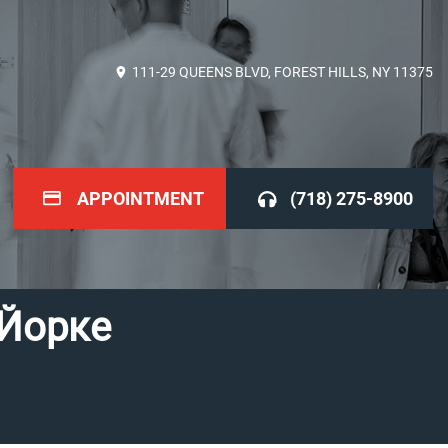
111-29 QUEENS BLVD, FOREST HILLS, NY 11375
APPOINTMENT
(718) 275-8900
-Йорке