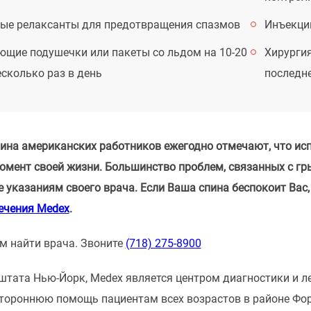
е релаксанты для предотвращения спазмов
Инъекци
ющие подушечки или пакеты со льдом на 10-20
Хирургия
сколько раз в день
последне
на американских работников ежегодно отмечают, что исп
момент своей жизни. Большинство проблем, связанных с г
е указаниям своего врача. Если Ваша спина беспокоит Вас,
ечения Medex
.
 найти врача. Звоните
(718) 275-8900
тата Нью-Йорк, Medex является центром диагностики и леч
тороннюю помощь пациентам всех возрастов в районе Фор