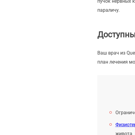
пучок нервных к
параличу.
Доступны
Ваш врач из Que
план лечения м
Огранич
Физиоте
живота