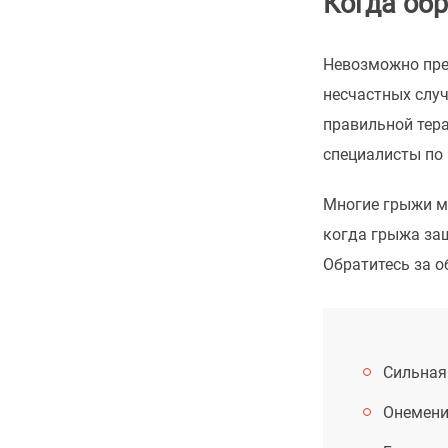
Когда об
Невозможно пред
несчастных случ
правильной тер
специалисты по 
Многие грыжи ме
когда грыжа защ
Обратитесь за о
Сильная
Онемени