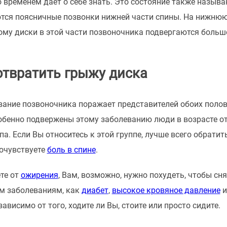
 временем дает о себе знать. Это состояние также назы
тся поясничные позвонки нижней части спины. На нижнюю
тому диски в этой части позвоночника подвергаются больш
отвратить грыжу диска
евание позвоночника поражает представителей обоих поло
бенно подвержены этому заболеванию люди в возрасте от 
па. Если Вы относитесь к этой группе, лучше всего обрати
почувствуете
боль в спине
.
те от
ожирения
, Вам, возможно, нужно похудеть, чтобы с
им заболеваниям, как
диабет
,
высокое кровяное давление
ависимо от того, ходите ли Вы, стоите или просто сидите.