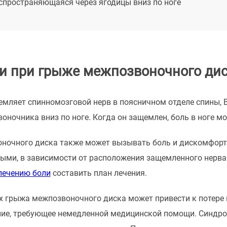
аспространяющаяся через ягодицы вниз по ноге
и при грыже межпозвоночного ди
мляет спинномозговой нерв в поясничном отделе спины, В
воночника вниз по ноге. Когда он защемлен, боль в ноге 
ночного диска также может вызывать боль и дискомфорт 
ными, в зависимости от расположения защемленного нерв
лечению боли
составить план лечения.
ях грыжа межпозвоночного диска может привести к потере
ние, требующее немедленной медицинской помощи. Синдром