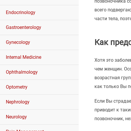
позвоночника со
всего подвергаю
Endocrinology
части тела, поэ
Gastroenterology
Как пред
Gynecology
Internal Medicine
Хотя это забол
чем женщин. Осо
Ophthalmology
возрастная груп
как только Вы 
Optometry
Если Вы страдае
Nephrology
приводит к так
Neurology
позвоночник, нез