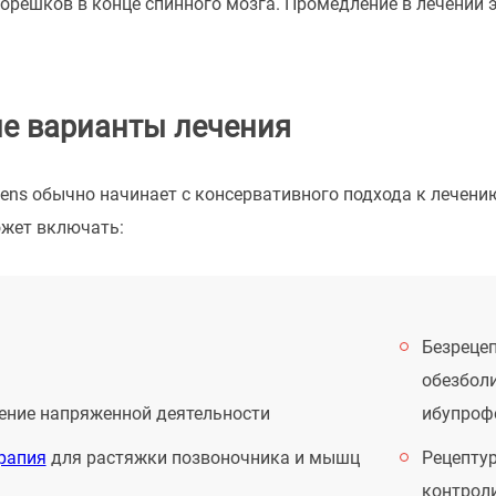
орешков в конце спинного мозга. Промедление в лечении 
е варианты лечения
ens обычно начинает с консервативного подхода к лечению
ожет включать:
Безреце
обезбол
ение напряженной деятельности
ибупрофе
рапия
для растяжки позвоночника и мышц
Рецепту
контрол