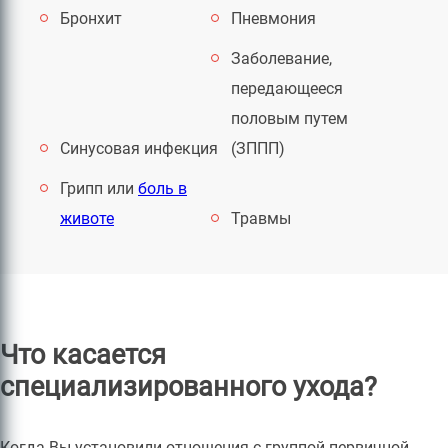
Бронхит
Пневмония
Заболевание,
передающееся
половым путем
Синусовая инфекция
(ЗППП)
Грипп или
боль в
животе
Травмы
Что касается
специализированного ухода?
Когда Вы установили отношения с группой первичной