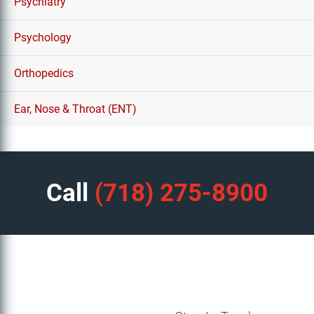
Psychiatry
Psychology
Orthopedics
Ear, Nose & Throat (ENT)
Call
(718) 275-8900