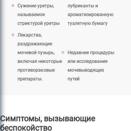
Сужение уретры,
лубриканты и
называемое
ароматизированную
стриктурой уретры
туалетную бумагу
Лекарства,
раздражающие
мочевой пузырь,
Недавние процедуры
включая некоторые
или исследования
противораковые
мочевыводящих
препараты.
путей
Симптомы, вызывающие
беспокойство