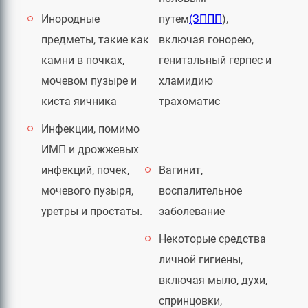
Инородные
путем
(ЗППП
),
предметы, такие как
включая гонорею,
камни в почках,
генитальный герпес и
мочевом пузыре и
хламидию
киста яичника
трахоматис
Инфекции, помимо
ИМП и дрожжевых
инфекций, почек,
Вагинит,
мочевого пузыря,
воспалительное
уретры и простаты.
заболевание
Некоторые средства
личной гигиены,
включая мыло, духи,
спринцовки,