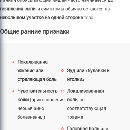
Ранний опоясывающий лишай часто начинается
до
появления сыпи
, и симптомы обычно остаются на
небольшом участке на одной стороне
тела.
Общие ранние признаки
Покалывание,
жжение или
Зуд или «булавки и
стреляющая боль
иголки»
Чувствительность
Локализованная
кожи
(прикосновения
боль
, не
необычайно
соответствующая
болезненны)
травме
Головная боль
или