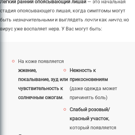
Легкий ранний опоясывающий лишай
— это начальная
стадия опоясывающего лишая, когда симптомы могут
быть
незначительными
и выглядеть
почти
как
ничто
, но
вирус уже воспаляет нерв. У Вас могут быть:
На коже появляется
жжение,
Нежность к
покалывание, зуд или
прикосновениям
чувствительность к
(даже одежда может
солнечным ожогам
.
причинять боль)
Слабый розовый/
красный участок
,
который появляется