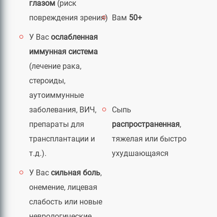
глазом
(риск
повреждения зрения)
Вам
50+
У Вас
ослабленная
иммунная система
(лечение рака,
стероиды,
аутоиммунные
заболевания, ВИЧ,
Сыпь
препараты для
распространенная
,
трансплантации и
тяжелая или быстро
т.д.).
ухудшающаяся
У Вас
сильная боль
,
онемение, лицевая
слабость или новые
неврологические