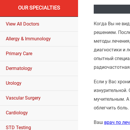
OUR SPECIALTIES
Когда Вы не вид
View All Doctors
решением. Посл
Allergy & Immunology
методы лечения,
диагностики и л
Primary Care
опытный специал
радиочастотная
Dermatology
Если у Вас хрон
Urology
изнурительной.
Vascular Surgery
мучительным. А 
облегчить боль.
Cardiology
Ваш
врач по ле
STD Testing