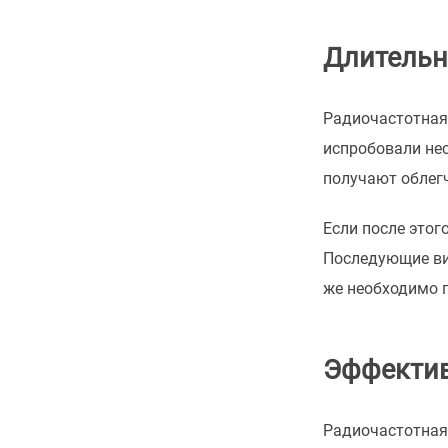
Длительн
Радиочастотная 
испробовали нес
получают облегч
Если после этог
Последующие виз
же необходимо п
Эффектив
Радиочастотная 