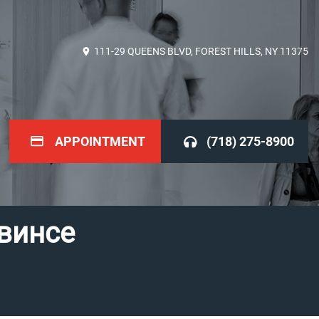
111-29 QUEENS BLVD, FOREST HILLS, NY 11375
APPOINTMENT
(718) 275-8900
винсе