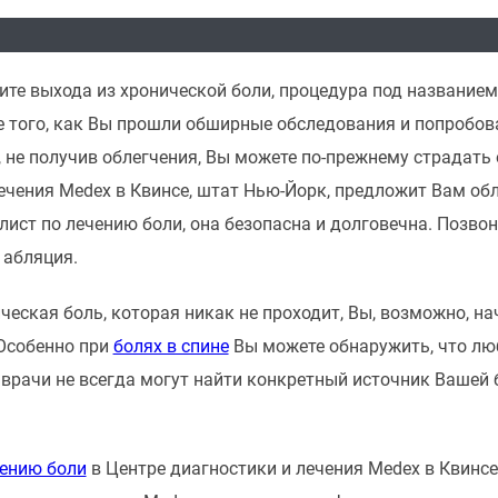
ите выхода из хронической боли, процедура под название
е того, как Вы прошли обширные обследования и попробов
 не получив облегчения, Вы можете по-прежнему страдать 
ечения Medex в Квинсе, штат Нью-Йорк, предложит Вам об
ист по лечению боли, она безопасна и долговечна. Позвони
 абляция.
ическая боль, которая никак не проходит, Вы, возможно, н
 Особенно при
болях в спине
Вы можете обнаружить, что люб
врачи не всегда могут найти конкретный источник Вашей б
чению боли
в Центре диагностики и лечения Medex в Квинс