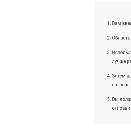
Вам введ
Область,
Использ
лучше р
Затем в
нагревае
Вы долж
отправи