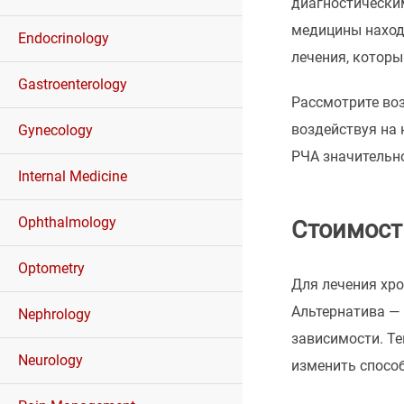
диагностически
медицины находя
Endocrinology
лечения, которы
Gastroenterology
Рассмотрите воз
воздействуя на 
Gynecology
РЧА значительн
Internal Medicine
Ophthalmology
Стоимост
Optometry
Для лечения хр
Альтернатива —
Nephrology
зависимости. Те
Neurology
изменить способ