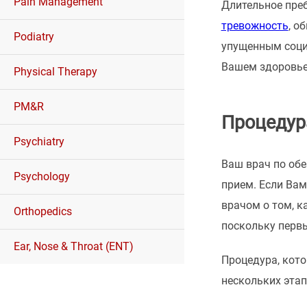
Pain Management
Длительное пре
тревожность
, о
Podiatry
упущенным соци
Вашем здоровье 
Physical Therapy
PM&R
Процедур
Psychiatry
Ваш врач по обе
Psychology
прием. Если Вам
врачом о том, к
Orthopedics
поскольку первы
Ear, Nose & Throat (ENT)
Процедура, кото
нескольких этап