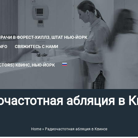
ВРАЧИ В ФОРЕСТ-ХИЛЛЗ, ШТАТ НЬЮ-ЙОРК
INFO
СВЯЖИТЕСЬ С НАМИ
TORS) КВИНС, НЬЮ-ЙОРК
очастотная абляция в К
Home
»
Радиочастотная абляция в Квинсе