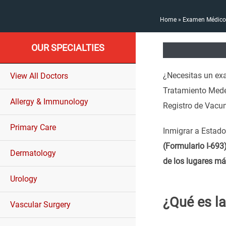
Home
»
Examen Médico 
OUR SPECIALTIES
¿Necesitas un exa
View All Doctors
Tratamiento Medex
Allergy & Immunology
Registro de Vacun
Primary Care
Inmigrar a Estado
(Formulario I-693
Dermatology
de los lugares má
Urology
¿Qué es la
Vascular Surgery