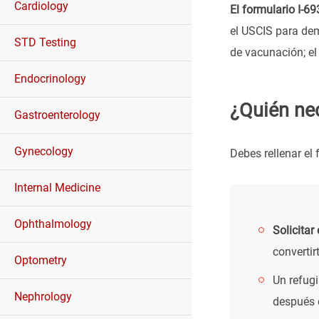
Cardiology
El formulario I-6
el USCIS para dem
STD Testing
de vacunación; el
Endocrinology
¿Quién ne
Gastroenterology
Gynecology
Debes rellenar el 
Internal Medicine
Ophthalmology
Solicitar
convertir
Optometry
Un refugi
Nephrology
después 