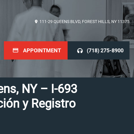
111-29 QUEENS BLVD, FOREST HILLS, NY 11375
APPOINTMENT
(718) 275-8900
ns, NY – I-693
ión y Registro