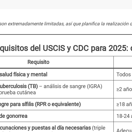
on extremadamente limitadas, así que planifica la realización d
quisitos del USCIS y CDC para 2025: 
Requisito
salud física y mental
Todos 
tuberculosis (TB)
– análisis de sangre (IGRA)
≥2 añ
a prueba cutánea
gre para sífilis (RPR o equivalente)
≥18 añ
de gonorrea
18-24 
cunaciones y puestas al día necesarias
(triple
Adecua