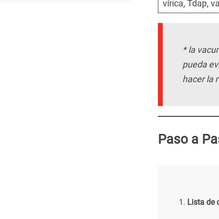
vírica, Tdap, v
* la vacu
pueda evi
hacer la 
Paso a Pa
Lista de 