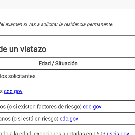
el examen si vas a solicitar la residencia permanente.
de un vistazo
Edad / Situación
los solicitantes
os
cdc.gov
os (o si existen factores de riesgo)
cdc.gov
años (o si está en riesgo)
cdc.gov
do a la edad; exenciones anotadas en I-693
uscis.gov