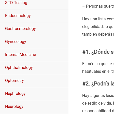
STD Testing
– Personas que tr
Endocrinology
Hay una lista com
elegibilidad, lo 
Gastroenterology
también deberás r
Gynecology
#1. ¿Dónde se
Internal Medicine
El médico que te 
Ophthalmology
habituales en el t
Optometry
#2. ¿Podría l
Nephrology
Hay algunas lesio
de estilo de vida
Neurology
responsabilidad d