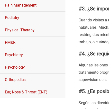
Pain Management
#3. ¿Se impon
Podiatry
Cuando visites a 
habituales. Mucha
Physical Therapy
restringidas mient
trabajo, o cuándo
PM&R
#4. ¿Se requi
Psychiatry
Algunas lesiones 
Psychology
tratamiento progr
Orthopedics
supervisión de la
#5. ¿Es posib
Ear, Nose & Throat (ENT)
Según las directr