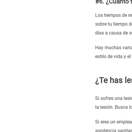
#6. ¿Cuánto 
Los tiempos de r
sobre tu tiempo d
días a causa de s
Hay muchas variab
estilo de vida y e
¿Te has le
Si sufres una les
la lesión. Busca l
Si eres un emplead
asistencia sanita