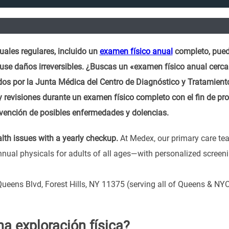
ales regulares, incluido un
examen físico anual
completo, puede
use daños irreversibles. ¿Buscas un «examen físico anual cerc
os por la Junta Médica del Centro de Diagnóstico y Tratamiento 
y revisiones durante un examen físico completo con el fin de pr
revención de posibles enfermedades y dolencias.
lth issues with a yearly checkup.
At Medex, our primary care tea
ual physicals for adults of all ages—with personalized screen
ueens Blvd, Forest Hills, NY 11375 (serving all of Queens & NY
a exploración física?