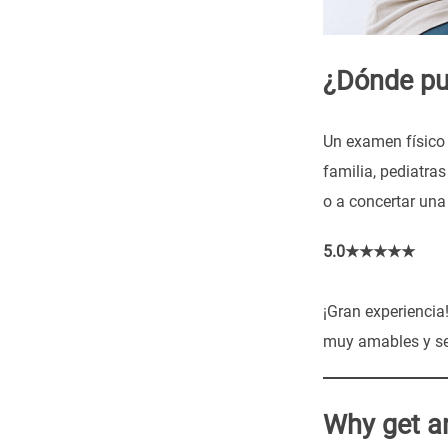
¿Dónde pu
Un examen físico 
familia, pediatra
o a concertar una
5.0★★★★★
¡Gran experiencia
muy amables y ser
Why get a