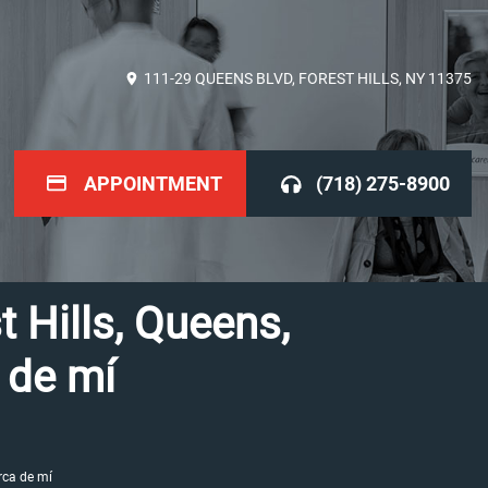
111-29 QUEENS BLVD, FOREST HILLS, NY 11375
APPOINTMENT
(718) 275-8900
 Hills, Queens,
 de mí
rca de mí