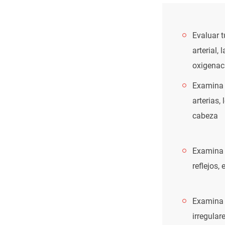
Evaluar t
arterial, 
oxigenaci
Examina l
arterias, 
cabeza
Examina l
reflejos,
Examina 
irregular