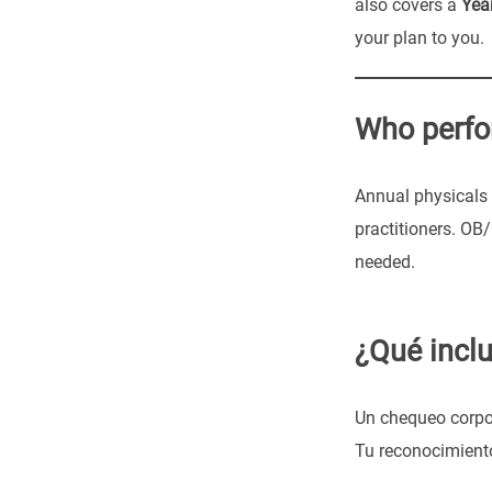
also covers a
Year
your plan to you.
Who perfo
Annual physicals
practitioners. OB
needed.
¿Qué incl
Un chequeo corpor
Tu reconocimiento