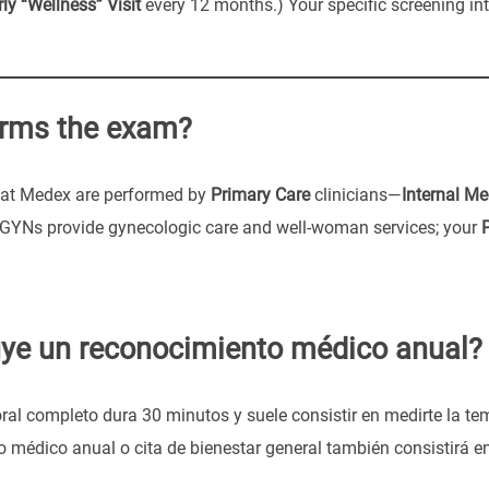
ly “Wellness” Visit
every 12 months.) Your specific screening int
rms the exam?
 at Medex are performed by
Primary Care
clinicians—
Internal Me
/GYNs provide gynecologic care and well-woman services; your
uye un reconocimiento médico anual?
al completo dura 30 minutos y suele consistir en medirte la tempe
 médico anual o cita de bienestar general también consistirá e