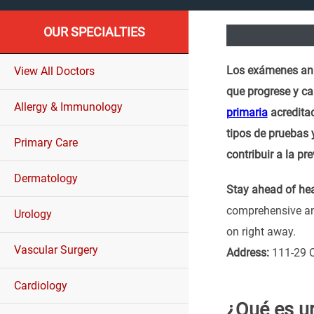
OUR SPECIALTIES
Los exámenes anu
View All Doctors
que progrese y ca
Allergy & Immunology
primaria
acreditad
tipos de pruebas 
Primary Care
contribuir a la p
Dermatology
Stay ahead of hea
comprehensive ann
Urology
on right away.
Vascular Surgery
Address:
111-29 Q
Cardiology
¿Qué es un