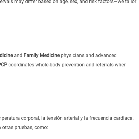
ervals may differ based on age, sex, and risk factors—we tailor
dicine
and
Family Medicine
physicians and advanced
PCP
coordinates whole-body prevention and referrals when
ratura corporal, la tensión arterial y la frecuencia cardiaca.
n otras pruebas, como: