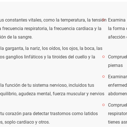
us constantes vitales, como la temperatura, la tensión
Examina l
la frecuencia respiratoria, la frecuencia cardiaca y la
la forma 
ón de la sangre.
afección 
a garganta, la nariz, los oídos, los ojos, la boca, las
los ganglios linfáticos y la tiroides del cuello y la
Comprueba
piernas
Examinar 
a función de tu sistema nervioso, incluidos tus
enfermeda
 equilibrio, agudeza mental, fuerza muscular y nervios
abdomen 
Comprueba
tu corazón para detectar trastornos como latidos
respirato
es, soplo cardiaco y otros.
tienes a