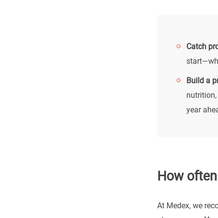
Catch pro
start—whe
Build a p
nutrition
year ahe
How often
At Medex, we r