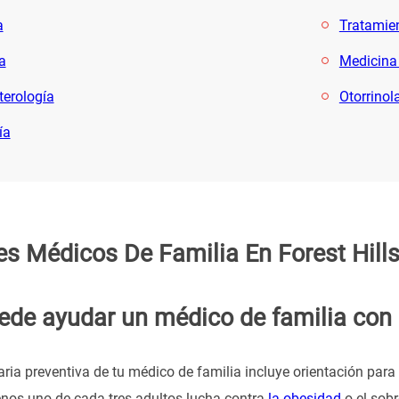
a
Tratamien
a
Medicina
terología
Otorrinol
ía
s Médicos De Familia En Forest Hill
de ayudar un médico de familia con 
aria preventiva de tu médico de familia incluye orientación para
nos uno de cada tres adultos lucha contra
la obesidad
o el sobr