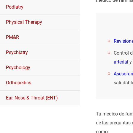
médico de familia
Podiatry
Physical Therapy
PM&R
Revision
Psychiatry
Control 
arterial
y 
Psychology
Asesoram
saludabl
Orthopedics
Ear, Nose & Throat (ENT)
Tu médico de fam
de las preguntas 
como: