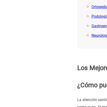
Ortopedi
Podologí
Gastroen
Neurolog
Los Mejore
¿Cómo pue
La atención sanit
como si no. Al me