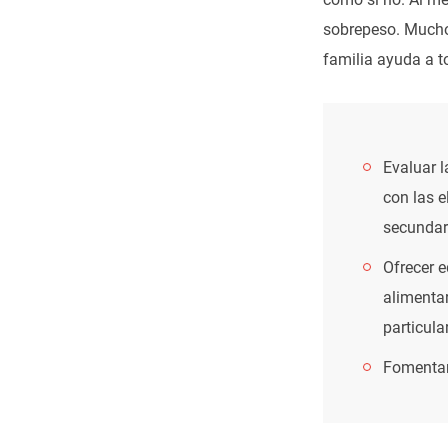
sobrepeso. Mucho
familia ayuda a t
Evaluar 
con las e
secundar
Ofrecer e
alimentar
particula
Fomentar