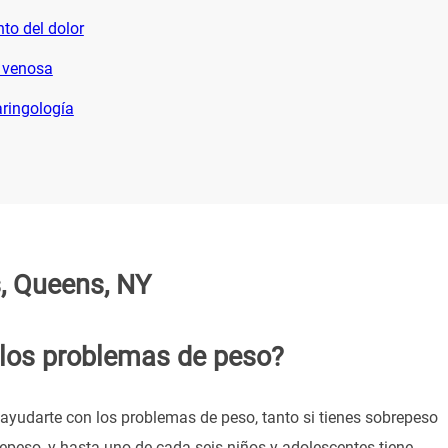
to del dolor
 venosa
aringología
s, Queens, NY
los problemas de peso?
 ayudarte con los problemas de peso, tanto si tienes sobrepeso
epeso, y hasta uno de cada seis niños y adolescentes tiene