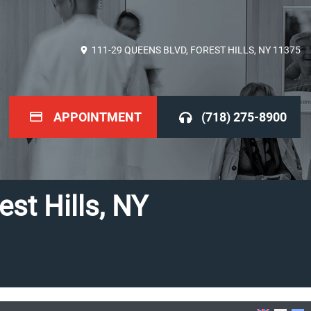
111-29 QUEENS BLVD, FOREST HILLS, NY 11375
APPOINTMENT
(718) 275-8900
st Hills, NY