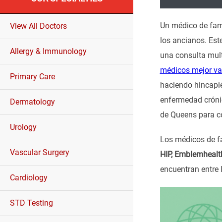
Un médico de fami
View All Doctors
los ancianos. Est
Allergy & Immunology
una consulta mult
médicos mejor va
Primary Care
haciendo hincapié
enfermedad crónic
Dermatology
de Queens para co
Urology
Los médicos de fa
Vascular Surgery
HIP, Emblemhealth
encuentran entre 
Cardiology
STD Testing